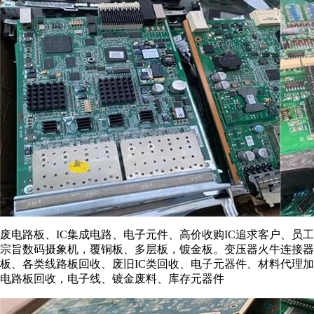
废电路板、IC集成电路、电子元件、高价收购IC追求客户、
宗旨数码摄象机，覆铜板、多层板，镀金板。变压器火牛连接器
板、各类线路板回收、废旧IC类回收、电子元器件、材料代理
电路板回收，电子线、镀金废料、库存元器件