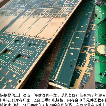
快捷提供上门洽谈、评估收购事宜，以及良好的信誉为了能更专
脚料让利库存厂家，2:废旧手机电脑板、内存废电子元件回收
镀银废旧镀。分厂商建立了长期的合作关系。实验含量在%以上