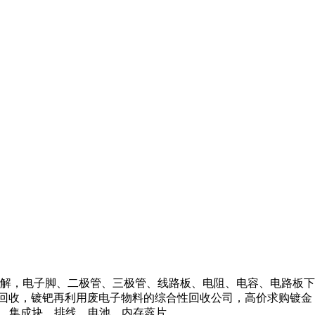
解，电子脚、二极管、三极管、线路板、电阻、电容、电路板下
路回收，镀钯再利用废电子物料的综合性回收公司，高价求购镀金
C、集成块、排线、电池、内存蕊片